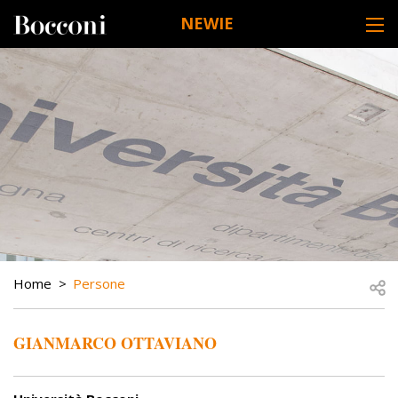
Skip to main content
NEWIE
DESK NAVIGATION
BREADCRUMB
Open
Home
Persone
GIANMARCO OTTAVIANO